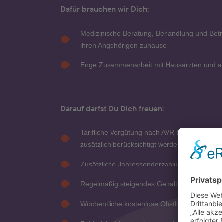
Dafür brauchen wir Dich:
Medizinische Beratung, Behandlung und Be
ihren Angehörigen zuhause
Enge Zusammenarbeit mit Hausärzten und a
Darauf darfst Du Dich freuen:
Tarifliche Vergütung nach AVR Bayern (Entge
zusätzlich berücksichtigt werden
Zusätzliche Jahressonderzahlung (85 % eine
Regelmäßig steigendes Gehalt durch unser T
Wöchentliche kostenlose Obstlieferung an de