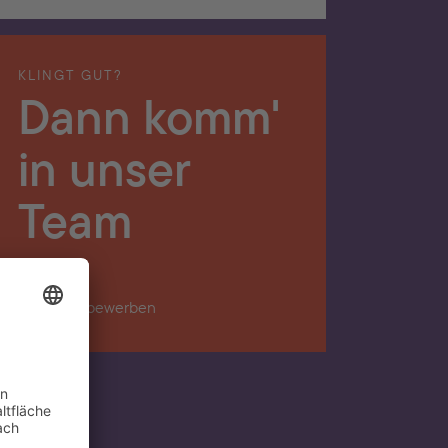
KLINGT GUT?
Dann komm'
in unser
Team
Jetzt bewerben