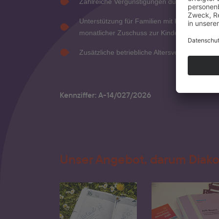
Zahlreiche Vergünstigungen durch Mitarbeite
Unterstützung für Familien mit Kindern: u. a
monatlicher Zuschuss zur Kinderbetreuung
Zusätzliche betriebliche Altersvorsorge und 
Kennziffer: A-14/027/2026
Unser Angebot, darum Diako