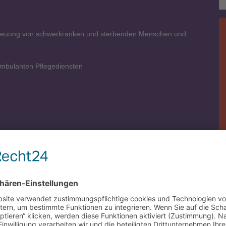
treuung von schwerkranken und sterbenden Menschen und
mbulanten Pflegediensten
ltgruppe E9). Vorerfahrungen im Tätigkeitsbereich können
s Monatsgehalts)
arifsystem
n Arbeitsplatz