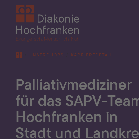
Skip to main content
You are here:
UNSERE JOBS
KARRIEREDETAIL
Palliativmediziner
für das SAPV-Tea
Hochfranken in
Stadt und Landkre