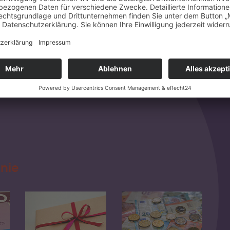
rrabatte (z. B. Thermen, Kinos, Geschäfte der Region)
. kostenlose Ferienbetreuung in den Sommerferien,
 (einkommensabhängig)
Beihilfe zur Krankenversicherung
nie