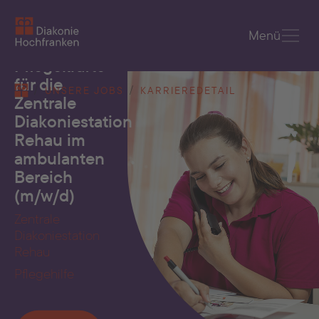
Skip to main content
Menü
Pflegekräfte
You are here:
für die
UNSERE JOBS
KARRIEREDETAIL
Zentrale
Diakoniestation
Rehau im
ambulanten
Bereich
(m/w/d)
Zentrale
Diakoniestation
Rehau
Pflegehilfe