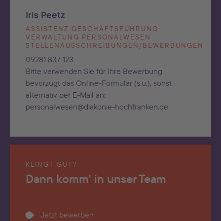
Iris Peetz
ASSISTENZ GESCHÄFTSFÜHRUNG
VERWALTUNG PERSONALWESEN
STELLENAUSSCHREIBUNGEN/BEWERBUNGEN
09281 837 123
Bitte verwenden Sie für Ihre Bewerbung
bevorzugt das Online-Formular (s.u.), sonst
alternativ per E-Mail an:
personalwesen@diakonie-hochfranken.de
KLINGT GUT?
Dann komm' in unser Team
Jetzt bewerben