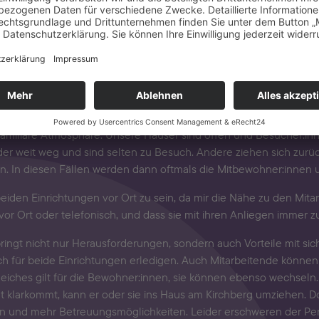
gen, Organisation von Vorstellungsgesprächen und Gesprächen m
 in der Nähe und kommen gern zum Gespräch vorbei. Manchmal 
zum Beispiel über bestimmte Medikamente, notwendige Krankenhau
g wohnen, teilweise sogar im Ausland. Sie können dann nur selt
den, was nicht immer ganz einfach ist. Dennoch will jeder gehört
d Bewohner aus Helmbrechts kommen, kennen sie die Mitarbeite
 familiäre Atmosphäre. Unsere Häuser sind offen und Besucher:i
 weit weg und sind selten zu Besuch. Andere ziehen sich zurüc
 In diesen Fällen werden dann oftmals die Mitbewohner:innen und
iden Einrichtungen vor Ort zu sein, da mir die Nähe zu den Mitarb
r vor Ort oder telefonisch, und dass sie mit ihren Anliegen imme
bringt nicht nur Herausforderungen, sondern auch Vorteile mit sic
ch für beide Einrichtungen erledigen. Auch Mitarbeitende könn
 Gleiches gilt für die Bewohner:innen, sie können ebenso wechse
t klarkommt, kann er oder sie ins Haus am Kirchberg umziehen. Do
pen und mehr Betreuungsmöglichkeiten. Leider erschweren der Pe