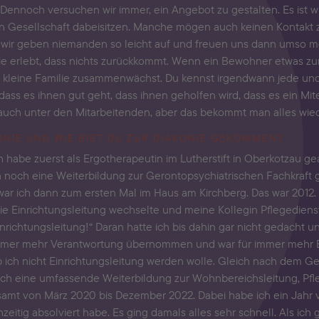
noch versuchen wir immer, ein Angebot zu gestalten. Es ist wich
 Gesellschaft dabeisitzen. Manche mögen auch keinen Kontakt 
er wir geben niemanden so leicht auf und freuen uns dann umso 
ie erlebt, dass nichts zurückkommt. Wenn ein Bewohner etwas z
 kleine Familie zusammenwächst. Du kennst irgendwann jede und 
s es ihnen gut geht, dass ihnen geholfen wird, dass es ein Mitei
 auch unter den Mitarbeitenden, aber das bekommt man alles wiede
ONIE UND WIE BIST DU ZUR DIAKONIE GEKOMMEN?
ch habe zuerst als Ergotherapeutin im Lutherstift in Oberkotzau gea
noch eine Weiterbildung zur Gerontopsychiatrischen Fachkraft g
ar ich dann zum ersten Mal im Haus am Kirchberg. Das war 2012. D
 die Einrichtungsleitung wechselte und meine Kollegin Pflegediens
inrichtungsleitung!“ Daran hatte ich bis dahin gar nicht gedach
 immer mehr Verantwortung übernommen und war für immer mehr B
ob ich nicht Einrichtungsleitung werden wolle. Gleich nach dem 
ich eine umfassende Weiterbildung zur Wohnbereichsleitung, Pfl
samt von März 2020 bis Dezember 2022. Dabei habe ich ein Jahr ve
hzeitig absolviert habe. Es ging damals alles sehr schnell. Als i