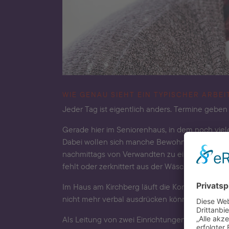
WIE GENAU SIEHT EIN TYPISCHER ARBEI
Jeder Tag ist eigentlich anders. Termine geben 
Gerade hier im Seniorenhaus, in dem noch viel
Dabei wollen sich manche Bewohner:innen einfa
nachmittags von Verwandten zu einem Ausflug
fehlt oder zerknittert aus der Wäscherei zurüc
Im Haus am Kirchberg läuft die Kommunikation 
nicht mehr verbal ausdrücken können. Hier geht
Als Leitung von zwei Einrichtungen muss ich seh