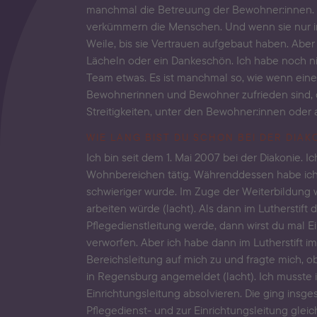
manchmal die Betreuung der Bewohner:innen. Den
verkümmern die Menschen. Und wenn sie nur in
Weile, bis sie Vertrauen aufgebaut haben. Ab
Lächeln oder ein Dankeschön. Ich habe noch n
Team etwas. Es ist manchmal so, wie wenn eine
Bewohnerinnen und Bewohner zufrieden sind, das
Streitigkeiten, unter den Bewohner:innen oder
WIE LANG BIST DU SCHON BEI DER DIAK
Ich bin seit dem 1. Mai 2007 bei der Diakonie. I
Wohnbereichen tätig. Währenddessen habe ich 
schwieriger wurde. Im Zuge der Weiterbildung w
arbeiten würde (lacht). Als dann im Lutherstift
Pflegedienstleitung werde, dann wirst du mal E
verworfen. Aber ich habe dann im Lutherstift
Bereichsleitung auf mich zu und fragte mich, 
in Regensburg angemeldet (lacht). Ich musste 
Einrichtungsleitung absolvieren. Die ging insge
Pflegedienst- und zur Einrichtungsleitung gleic