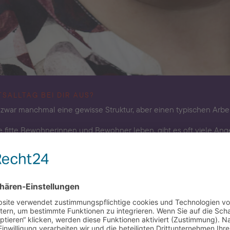
TSALLTAG BEI DIR AUS?
zwar manchmal eine gewisse Struktur, aber einen typischen Arbeits
e fitte Bewohnerinnen und Bewohner leben, gibt es oft viele An
ch nur nett unterhalten, andere erzählen mir von ihren Spazierg
 abgeholt werden. Manchmal kommen sie auch, um sich zu besch
kkommt (lacht). Aber eigentlich sind das ganz normale Themen, d
mit den Bewohner:innen auf einer ganz anderen Ebene ab, da all
 es oft darum, einfach da zu sein oder sie mal in den Arm zu ne
r strukturiert arbeiten. Bei Terminen schreibe ich immer dazu, in 