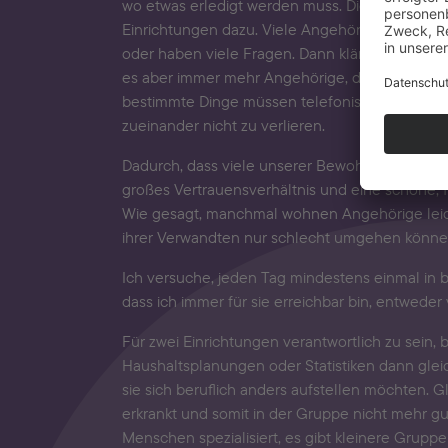
wo etwas erledigt werden muss. Dienstplanun
Einrichtungen dazu. Viele Angehörige wohnen
oder haben viele Fragen. Dann kläre ich auf, 
es aber immer mehr Angehörige, die weiter we
bestimmte Dinge müssen telefonisch geklärt wer
zueinander nicht zu verlieren.
Dadurch, dass viele unserer Bewohnerinnen un
großes Vertrauensverhältnis und eine schöne,
Wie gesagt, manchmal wohnen Angehörige leider
ihrer Verwandten nur schlecht umgehen können.
Ich versuche, jeden Tag mindestens einmal in be
dass ich immer für sie erreichbar bin, entwede
Für zwei Einrichtungen verantwortlich zu sein, 
Haushaltsplanungen oder Statistiken dann glei
sie sich beruflich anders aufstellen möchten.
erkrankt und somit in der Gruppe nicht mehr gu
Menschen spezialisiert, es gibt kleinere Grup