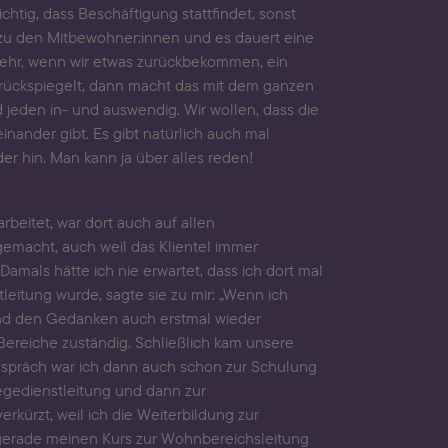
tig, dass Beschäftigung stattfindet, sonst
zu den Mitbewohner:innen und es dauert eine
mehr, wenn wir etwas zurückbekommen, ein
urückspiegelt, dann macht das mit dem ganzen
jeden in- und auswendig. Wir wollen, dass die
nander gibt. Es gibt natürlich auch mal
r hin. Man kann ja über alles reden!
rbeitet, war dort auch auf allen
emacht, auch weil das Klientel immer
amals hätte ich nie erwartet, dass ich dort mal
tleitung wurde, sagte sie zu mir: „Wenn ich
t und den Gedanken auch erstmal wieder
ereiche zuständig. Schließlich kam unsere
Gespräch war ich dann auch schon zur Schulung
egedienstleitung und dann zur
rkürzt, weil ich die Weiterbildung zur
ch gerade meinen Kurs zur Wohnbereichsleitung