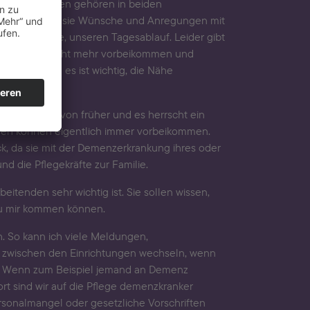
it Angehörigen gehören in beiden
bringen auch sie Wünsche und Anregungen mit
saufenthalte, unseren Tagesablauf. Leider gibt
en oder gar nicht mehr vorbeikommen und
 werden und es ist wichtig, die Nähe
nden schon von früher und es herrscht ein
nnen können eigentlich immer vorbeikommen.
k, da sie mit der Demenzerkrankung ihres oder
 die Pflegekräfte zur Familie.
eitenden sehr wichtig ist. Sie sollen wissen,
r zu mir kommen können.
h. So kann ich viele Meldungen,
en zwischen den Einrichtungen wechseln, wenn
ln. Wenn zum Beispiel jemand an Demenz
rt sind wir auf die Pflege demenzkranker
rsonalmangel oder gesetzliche Vorschriften