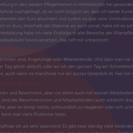
gsleitung in den beiden Pflegeheimen in Helmbrechts frei geworde
hule nachgefragt, ob es nicht möglich sei, dass ich beide Kurse gl
nebenbei den Kurs absolviert und zudem es gab viele Umstrukturie
l im Kurs, innerhalb der Diakonie als auch privat, habe ich es sc
terbildung habe ich viele Einblicke in alle Bereiche der Altenp
eitsabläufe hineinversetzen. Das hilft mir unheimlich!
NDERS VIEL SPASS?
r:innen sind, Angehörige oder Mitarbeitende. Und dass man nie 
er Tag gleich abläuft, oder wo ich den ganzen Tag am Schreibtisch
 auch wenn es manchmal nur ein kurzes Gespräch ist. Hier bin ich 
DERS VIEL) SINN?
nen und Bewohnern, aber vor allem auch mit meinen Mitarbeitend
, sind die Bewohner:innen und Mitarbeitenden auch schlecht drauf 
he, aber es bringt nichts, unfreundlich zu reagieren oder sich un
 kann man viele Probleme lösen.
inde ich als sehr spannend. Es gibt zwar ständig viele Veränder