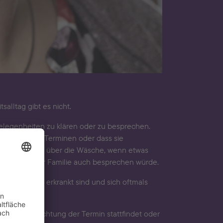
alltag gibt es nicht.
gelegenheiten zu klären oder zu besprechen.
ängen, ihren Terminen oder dass sie
weren, meist über die Wäsche, wenn etwas
ie man in einer Familie auch besprechen würde.
e an Demenz erkrankt sind und sich oftmals
hmen.
welcher Einrichtung der Termin stattfindet oder